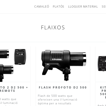
CAMALEÓ
PLATÓS
LLOGUER MATERIAL
SE
FLAIXOS
TO 2 D2 500 +
FLASH PROFOTO D2 500
KI
 REMOTE
P
50
Flash de 500 watts que
0 watts que
ofereixen una il·luminació
il·luminació
òptima per a resultats
Amb b