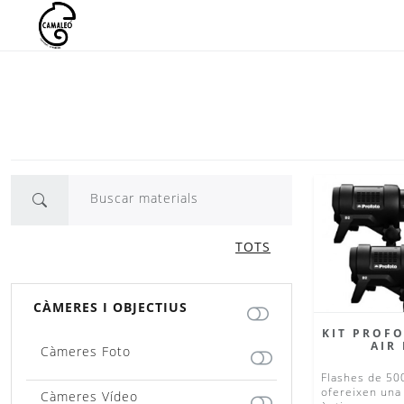
Vés
al
contingut
Buscar materials
TOTS
CÀMERES I OBJECTIUS
KIT PROFO
AIR
Càmeres Foto
Flashes de 50
ofereixen una 
Càmeres Vídeo