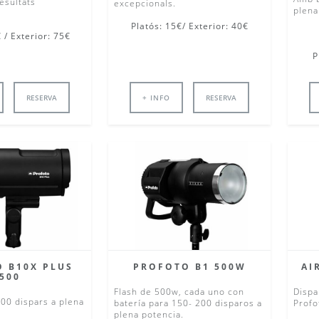
esultats
excepcionals.
plena
Platós: 15€/ Exterior: 40€
 / Exterior: 75€
P
RESERVA
+ INFO
RESERVA
 B10X PLUS
AI
PROFOTO B1 500W
500
Dispa
Flash de 500w, cada uno con
00 dispars a plena
Profo
batería para 150- 200 disparos a
plena potencia.