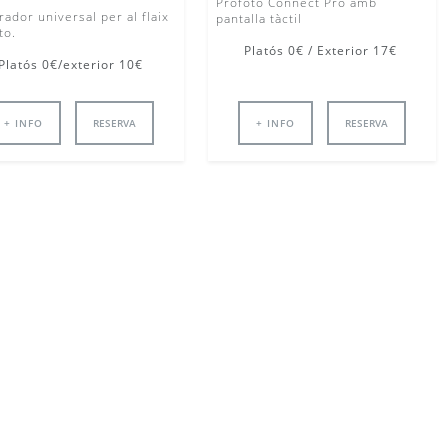
Profoto Connect Pro amb
rador universal per al flaix
pantalla tàctil
to.
Platós 0€ / Exterior 17€
Platós 0€/exterior 10€
+ INFO
RESERVA
+ INFO
RESERVA