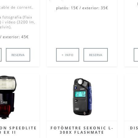
 cable de corrent.
platós: 15€ / exterior: 35€
 fotografia (flaix
 i vídeo (3200 lm,
lvin).
/ exterior: 45€
RESERVA
+ INFO
RESERVA
ON SPEEDLITE
FOTÒMETRE SEKONIC L-
DI
0 EX II
308X FLASHMATE