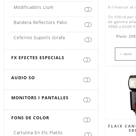
Modificadors Llum
A l’interior té
Ús híbrid per a
de gamma alta)
Bandera Reflectors Palio
3000 a 6500 Ke
Plató: 20€
Ceferino Suports Girafa
+ INFO
FX EFECTES ESPECIALS
AUDIO SO
MONITORS I PANTALLES
FONS DE COLOR
FLAIX CAN
58
Cartulina En Els Platós