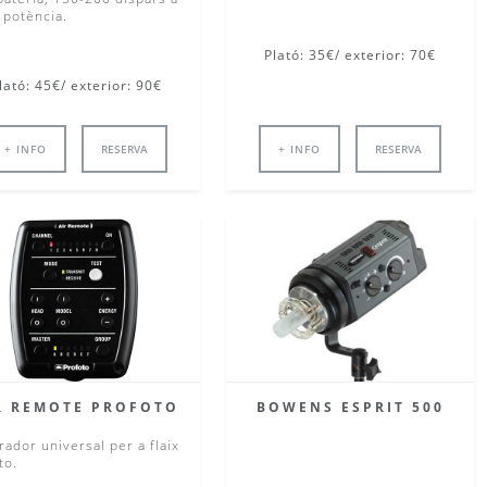
 potència.
Plató: 35€/ exterior: 70€
lató: 45€/ exterior: 90€
+ INFO
RESERVA
+ INFO
RESERVA
R REMOTE PROFOTO
BOWENS ESPRIT 500
rador universal per a flaix
to.