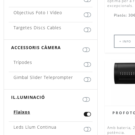
òptima per a r
excepcionals.
Objectius Foto I Vídeo
Platós: 30€
Targetes Discs Cables
+ INFO
ACCESSORIS CÀMERA
Trípodes
Gimbal Slider Teleprompter
IL.LUMINACIÓ
Flaixos
PROFOTO
Leds Llum Continua
Amb bateria, 2
potència.