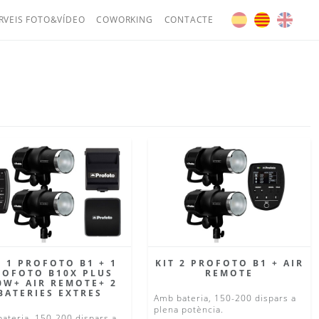
RVEIS FOTO&VÍDEO
COWORKING
CONTACTE
T 1 PROFOTO B1 + 1
KIT 2 PROFOTO B1 + AIR
ROFOTO B10X PLUS
REMOTE
0W+ AIR REMOTE+ 2
BATERIES EXTRES
Amb bateria, 150-200 dispars a
plena potència.
ateria, 150-200 dispars a