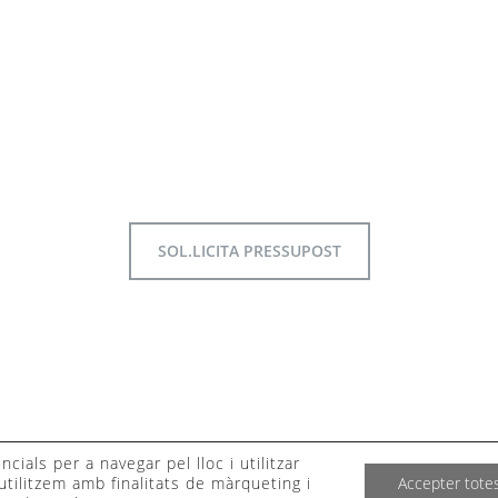
SOL.LICITA PRESSUPOST
©20
cials per a navegar pel lloc i utilitzar
Avi
tilitzem amb finalitats de màrqueting i
Accepter tote
Ne