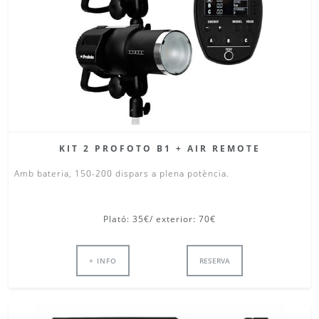
KIT 2 PROFOTO B1 + AIR REMOTE
Amb bateria, 150-200 dispars a plena potència.
Plató: 35€/ exterior: 70€
+ INFO
RESERVA