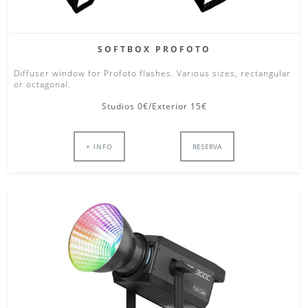
SOFTBOX PROFOTO
Diffuser window for Profoto flashes. Various sizes, rectangular
or octagonal.
Studios 0€/Exterior 15€
+ INFO
RESERVA