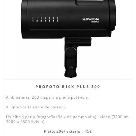
PROFOTO B10X PLUS 500
Amb bateria, 200 dispars a plena potència.
A l’interior té cable de corrent.
Ús híbrid per a fotografia (flaix de gamma alta) i vídeo (3200 lm,
3000 a 6500 Kelvin).
Plató: 20€/ exterior: 45€