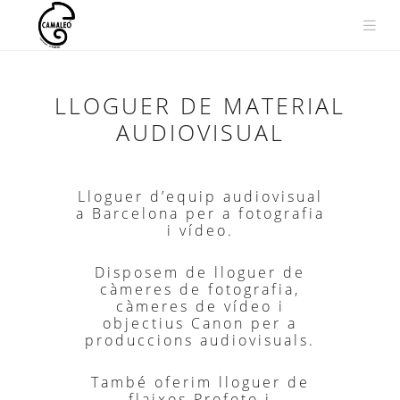
Vés
al
contingut
LLOGUER DE MATERIAL
AUDIOVISUAL
Lloguer d’equip audiovisual
a Barcelona per a fotografia
i vídeo.
Disposem de lloguer de
càmeres de fotografia,
càmeres de vídeo i
objectius Canon per a
produccions audiovisuals.
També oferim lloguer de
flaixos Profoto i