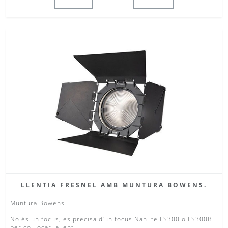
LLENTIA FRESNEL AMB MUNTURA BOWENS.
Muntura Bowens
No és un focus, es precisa d’un focus Nanlite FS300 o FS300B
per col·locar la lent.