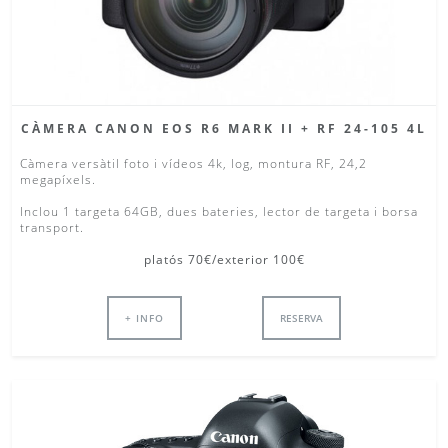
CÀMERA CANON EOS R6 MARK II + RF 24-105 4L
Càmera versàtil foto i vídeos 4k, log, montura RF, 24,2
megapíxels.
Inclou 1 targeta 64GB, dues bateries, lector de targeta i borsa
transport.
platós 70€/exterior 100€
+ INFO
RESERVA