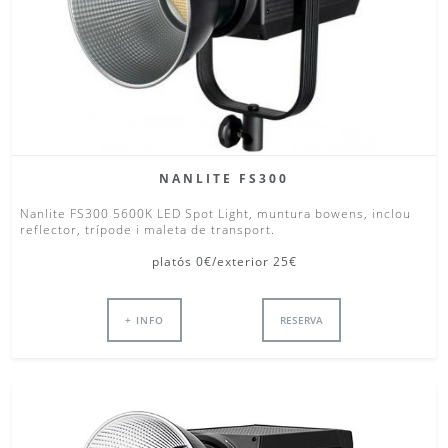
NANLITE FS300
Nanlite FS300 5600K LED Spot Light, muntura bowens, inclou
reflector, trípode i maleta de transport.
platós 0€/exterior 25€
+ INFO
RESERVA