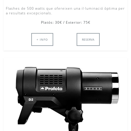
Flashes de 500 watts que ofereixen una il·luminació òptima per
a resultats excepcionals.
Platós: 30€ / Exterior: 75€
+ INFO
RESERVA