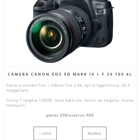
CÀMERA CANON EOS 5D MARK IV + F 24 105 4L
Càmera versàtil foto i vídeos fins a 4k, opció logarítmica, 30,4
megapíxels.
Inclou 1 targeta 128GB, dues bateries, lector de targeta i borsa
transport.
platós 50€/exterior 80€
+ INFO
RESERVA