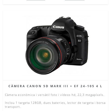
CÀMERA CANON 5D MARK III + EF 24-105 4 L
Càmera econòmica i versàtil foto i vídeos hd, 22,3 megapíxels.
Inclou 1 targeta 128GB, dues bateries, lector de targeta i borsa
transport.