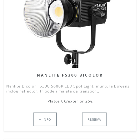
NANLITE FS300 BICOLOR
Nanlite Bicolor FS300 5600K LED Spot Light, muntura Bowens,
inclou reflector, trípode i maleta de transport.
Platós 0€/exterior 25€
+ INFO
RESERVA