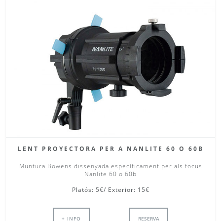
LENT PROYECTORA PER A NANLITE 60 O 60B
Muntura Bowens dissenyada específicament per als focus
Nanlite 60 o 60b
Platós: 5€/ Exterior: 15€
+ INFO
RESERVA