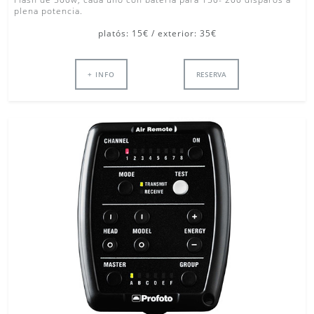
plena potencia.
platós: 15€ / exterior: 35€
+ INFO
RESERVA