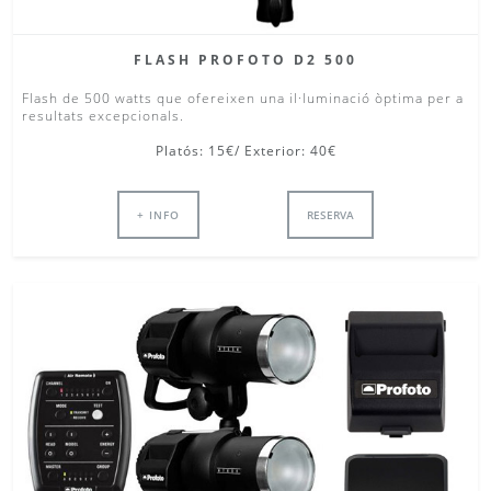
FLASH PROFOTO D2 500
Flash de 500 watts que ofereixen una il·luminació òptima per a
resultats excepcionals.
Platós: 15€/ Exterior: 40€
+ INFO
RESERVA