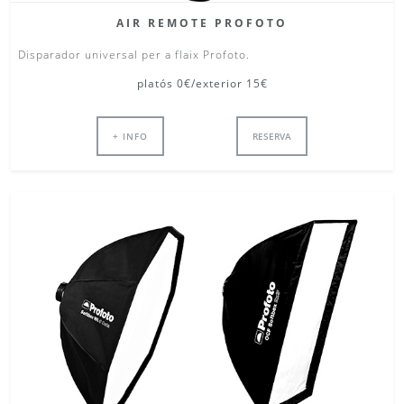
AIR REMOTE PROFOTO
Disparador universal per a flaix Profoto.
platós 0€/exterior 15€
+ INFO
RESERVA