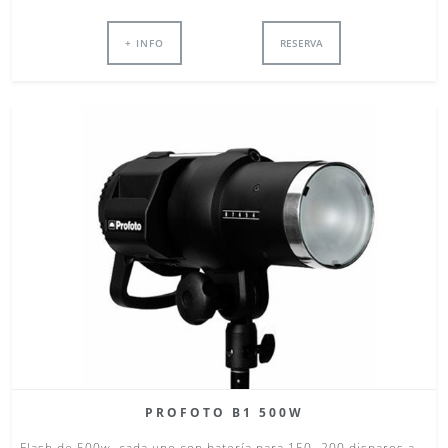
+ INFO
RESERVA
PROFOTO B1 500W
Flash de 500w, cada uno con batería para 150- 200 disparos a