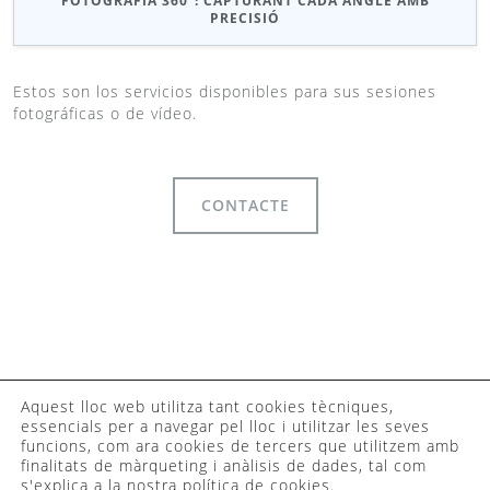
FOTOGRAFIA 360º: CAPTURANT CADA ANGLE AMB
PRECISIÓ
Estos son los servicios disponibles para sus sesiones
fotográficas o de vídeo.
CONTACTE
©2023 Camaleo
Aquest lloc web utilitza tant cookies tècniques,
essencials per a navegar pel lloc i utilitzar les seves
Coworking
funcions, com ara cookies de tercers que utilitzem amb
Barcelona •
finalitats de màrqueting i anàlisis de dades, tal com
Contacto
•
Aviso
s'explica a la nostra
política de cookies
.