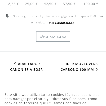
18,75 €
25,00 €
42,50 €
57,50 €
100,00 €
+
5% de seguro, no incluye hurto ni negligencia. Franquicia 200€. IVA
VER CONDICIONES
no incluido.
AÑADIR A LA RESERVA
ADAPTADOR
SLIDER MOVEOVER8
CANON EF A EOSR
CARBONO 600 MM
©2023 Camaleo
Este sitio web utiliza tanto cookies técnicas, esenciales
Coworking
para navegar por el sitio y utilizar sus funciones, como
cookies de terceros que utilizamos con fines de
Barcelona •