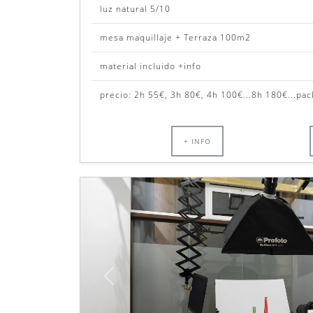
luz natural 5/10
mesa maquillaje + Terraza 100m2
material incluido +info
precio: 2h 55€, 3h 80€, 4h 100€...8h 180€...pa
+ INFO
Anterior