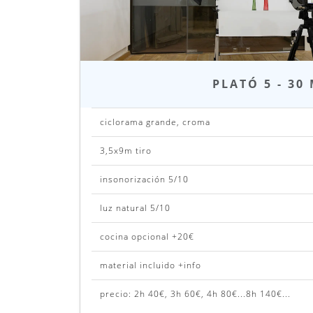
PLATÓ 5 - 30
ciclorama grande, croma
3,5x9m tiro
insonorización 5/10
luz natural 5/10
cocina opcional +20€
material incluido +info
0
precio: 2h 40€, 3h 60€, 4h 80€...8h 140€...