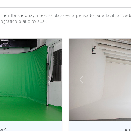
er en Barcelona
, nuestro plató está pensado para facilitar c
ográfico o audiovisual.
Siguiente
Anterior
2
 M
PL