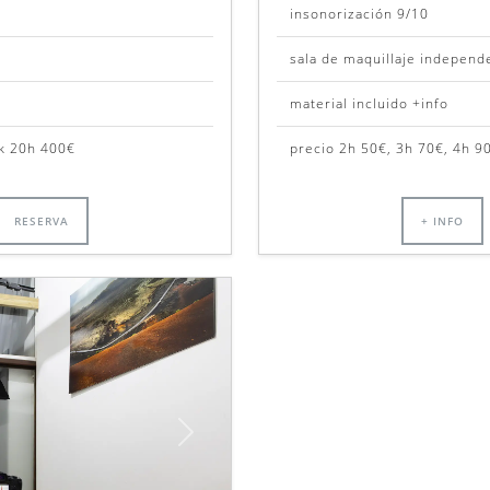
insonorización 9/10
sala de maquillaje independ
material incluido +info
ck 20h 400€
precio 2h 50€, 3h 70€, 4h 9
RESERVA
+ INFO
Siguiente