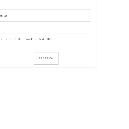
ente
0€...8h 160€...pack 20h 400€
RESERVA