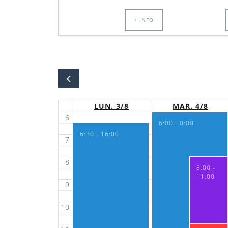
1
+ INFO
2
3
4
5
LUN. 3/8
MAR. 4/8
6
6:00 - 0:00
6:30 - 16:00
7
8
8:00 -
11:00
9
10