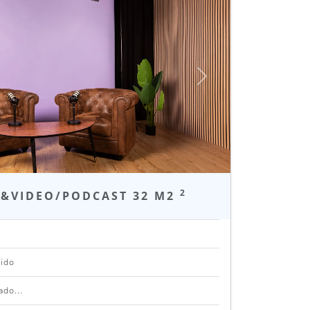
Siguiente
2
O&VIDEO/PODCAST 32 M2
.
uido
ado...