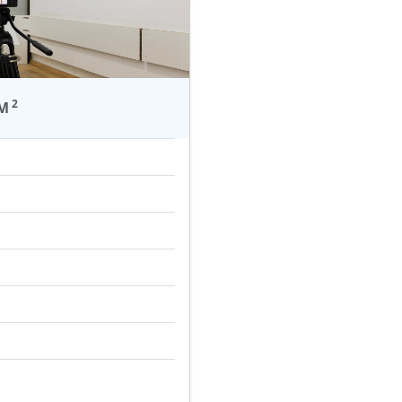
2
 M
0:00 - 5:30