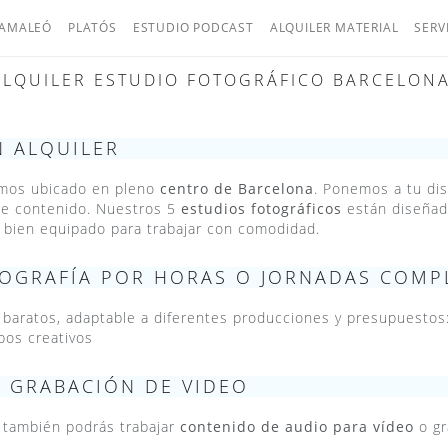
AMALEÓ
PLATÓS
ESTUDIO PODCAST
ALQUILER MATERIAL
SERV
ALQUILER ESTUDIO FOTOGRÁFICO BARCELONA
N ALQUILER
amos ubicado en pleno
centro de Barcelona
. Ponemos a tu di
 de contenido. Nuestros 5
estudios fotográficos
están diseñado
y bien equipado para trabajar con comodidad.
TOGRAFÍA POR HORAS O JORNADAS COMP
baratos, adaptable a diferentes producciones y presupuestos
pos creativos
 GRABACIÓN DE VIDEO
e también podrás trabajar
contenido de audio para vídeo
o gr