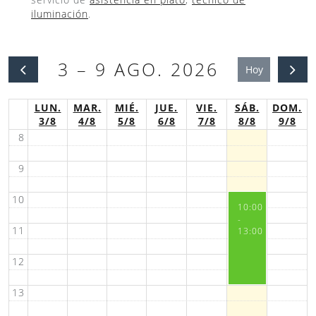
iluminación
.
3 – 9 AGO. 2026
Hoy
LUN.
MAR.
MIÉ.
JUE.
VIE.
SÁB.
DOM.
3/8
4/8
5/8
6/8
7/8
8/8
9/8
8
9
10
10:00
-
11
13:00
12
13