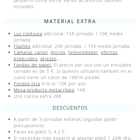
pequeño coste extra. Varios accesorios también
incluidos.
MATERIAL EXTRA
Luz contiuna
adicional: 15€ jornada / 10€ media
jornada.
Flas
hes
adicional: 20€ jornada / 15€ media jornada.
Cámaras canon
,
micros
,
teleprompter
,
efectos
especiales
,
atrezzo
…
Fondos de papel:
El precio por uso con un encuadre
cerrado es de 5 €. Si quieres utilizarlo también en el
suelo tiene un coste de 10€/m pisado.
Fondos tela
6×6 m: 10€ por uso.
Mesa producto metacrilato
: 10€.
Uso cocina extra 20€
DESCUENTOS
A partir de 3 jornadas enteras seguidas (pedir
presupuesto).
Packs en plató 3, 4 y 5.
Si necesitas más espacio al alquilar plató 1 20% dto.