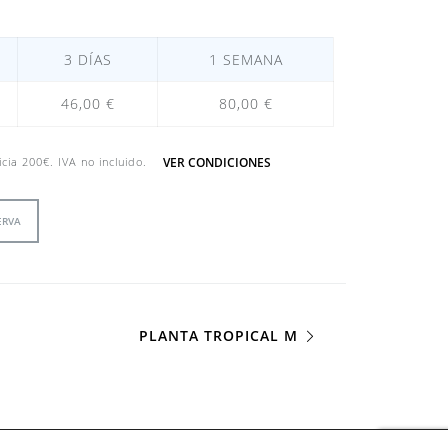
3 DÍAS
1 SEMANA
46,00 €
80,00 €
VER CONDICIONES
icia 200€. IVA no incluido.
ERVA
PLANTA TROPICAL M
23 Camaleo Coworking Barcelona •
Contacto
•