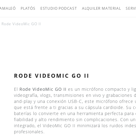
AMALEÓ
PLATÓS
ESTUDIO PODCAST
ALQUILER MATERIAL
SERV
Rode VideoMic GO II
RODE VIDEOMIC GO II
El
Rode VideoMic GO II
es un micrófono compacto y lige
videografía, vlogs, transmisiones en vivo y grabaciones
and-play y una conexión USB-C, este micrófono ofrece u
que está frente a ti gracias a su cápsula cardioide. Su
baterías lo convierte en una herramienta perfecta par
fiabilidad y alto rendimiento sin complicaciones. Con un
integrado, el VideoMic GO II minimizará los ruidos inde
profesionales.