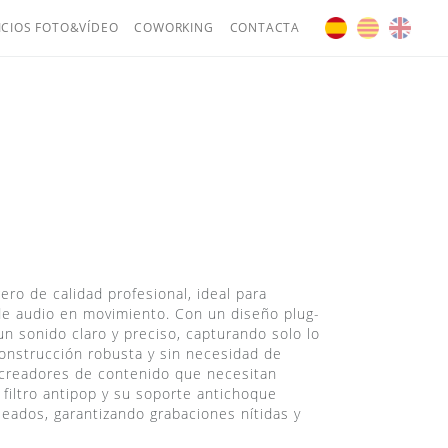
ICIOS FOTO&VÍDEO
COWORKING
CONTACTA
ro de calidad profesional, ideal para
 de audio en movimiento. Con un diseño plug-
n sonido claro y preciso, capturando solo lo
 construcción robusta y sin necesidad de
a creadores de contenido que necesitan
 filtro antipop y su soporte antichoque
seados, garantizando grabaciones nítidas y