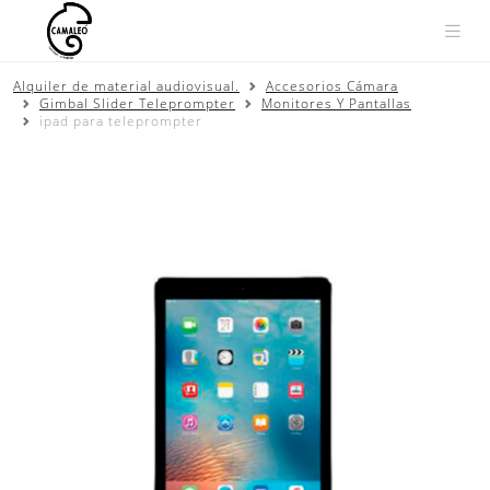
Saltar
Alquiler de material audiovisual.
Accesorios Cámara
al
Gimbal Slider Teleprompter
Monitores Y Pantallas
contenido
ipad para teleprompter