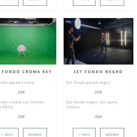
T FONDO CROMA KEY
SET FONDO NEGRO
ondo pared croma
Set fondo pared negro
20€
20€
ondo croma con linóleo
Set fondo negro con suelo
a 40m2
linóleo
30€
30€
+ INFO
RESERVA
+ INFO
RESERVA