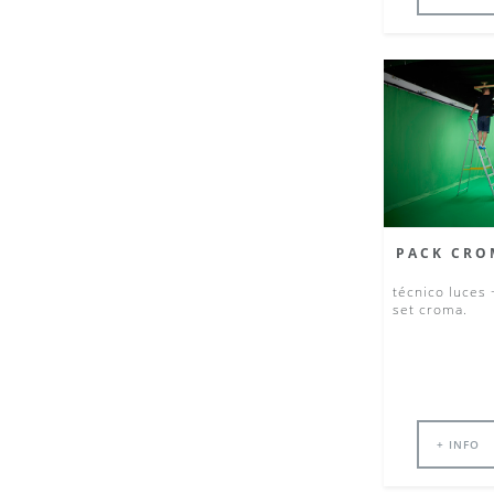
PACK CRO
técnico luces 
set croma.
+ INFO