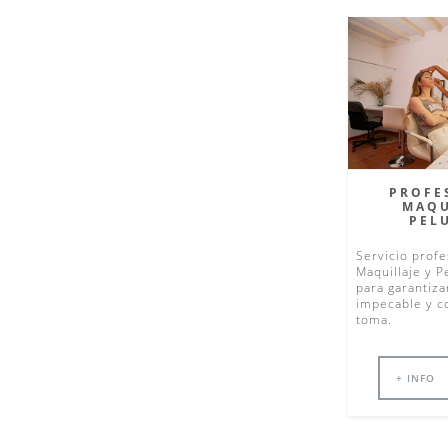
PROFE
MAQU
PEL
Servicio profe
Maquillaje y 
para garantiza
impecable y c
toma.
+ INFO