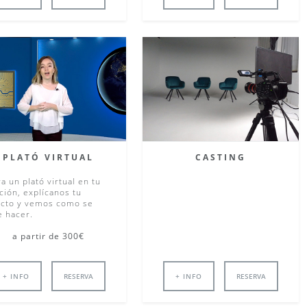
PLATÓ VIRTUAL
CASTING
ra un plató virtual en tu
ción, explícanos tu
cto y vemos como se
 hacer.
a partir de 300€
+ INFO
RESERVA
+ INFO
RESERVA