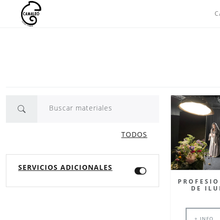
C
Saltar
al
contenido
Buscar materiales
TODOS
SERVICIOS ADICIONALES
PROFESIO
DE IL
+ INFO