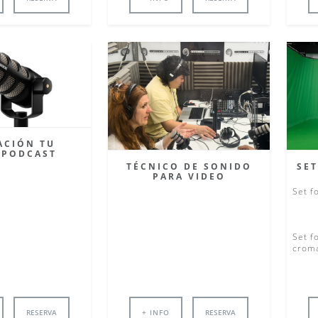
ACIÓN TU
OPODCAST
TÉCNICO DE SONIDO
SE
PARA VIDEO
Set f
Set f
crom
RESERVA
+ INFO
RESERVA