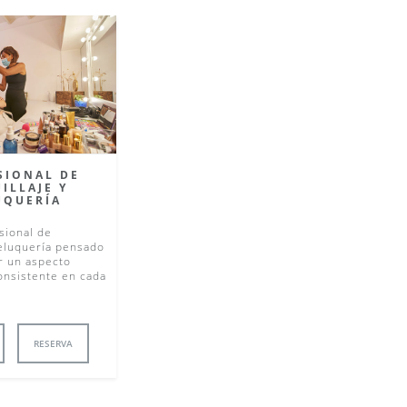
SIONAL DE
ILLAJE Y
UQUERÍA
sional de
Peluquería pensado
r un aspecto
onsistente en cada
RESERVA