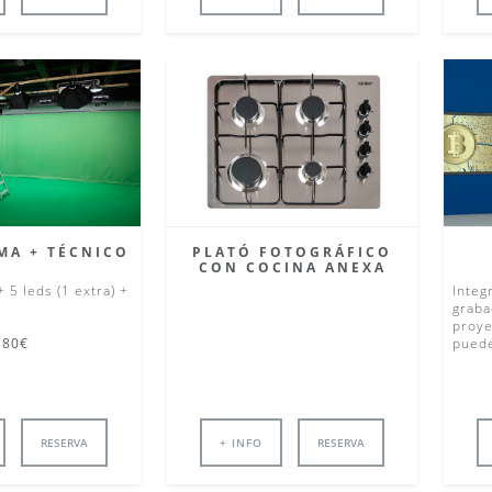
MA + TÉCNICO
PLATÓ FOTOGRÁFICO
CON COCINA ANEXA
+ 5 leds (1 extra) +
Integ
graba
proye
80€
puede
RESERVA
+ INFO
RESERVA